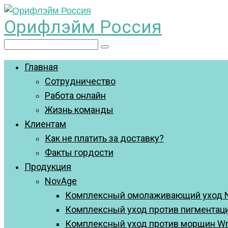
Перейти
Орифлэйм Россия
к
контенту
Поиск:
Главная
Сотрудничество
Работа онлайн
Жизнь команды
Клиентам
Как не платить за доставку?
Факты гордости
Продукция
NovAge
Комплексный омолаживающий уход N
Комплексный уход против пигментации
Комплексный уход против морщин Wrin