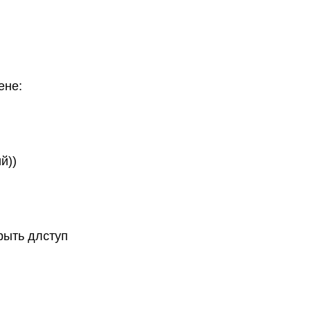
ене:
й))
рыть длступ