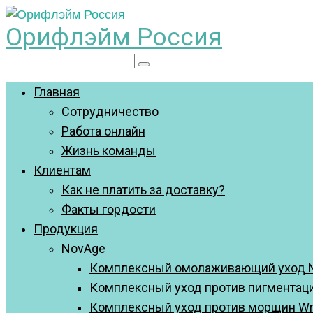
Перейти
Орифлэйм Россия
к
контенту
Поиск:
Главная
Сотрудничество
Работа онлайн
Жизнь команды
Клиентам
Как не платить за доставку?
Факты гордости
Продукция
NovAge
Комплексный омолаживающий уход N
Комплексный уход против пигментации
Комплексный уход против морщин Wrin