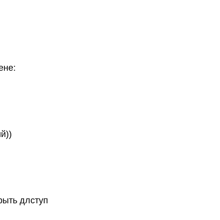
ене:
й))
рыть длступ