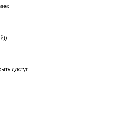
ене:
й))
рыть длступ