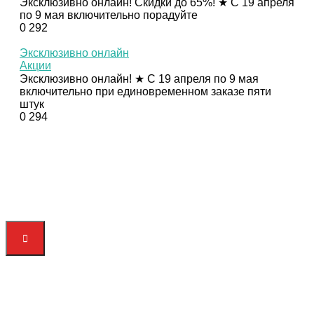
Эксклюзивно онлайн! Скидки до 65%! ★ С 19 апреля
по 9 мая включительно порадуйте
0
292
Эксклюзивно онлайн
Акции
Эксклюзивно онлайн! ★ С 19 апреля по 9 мая
включительно при единовременном заказе пяти
штук
0
294
© Орифлэйм 2026
Сайт независимых партнеров бренда Орифлэйм
команды "ПРОбизнес" Вагнер А.Ю. При создании сайта
были использованы материалы, являющиеся
собственностью компании "Орифлэйм Косметикс"
Официальный сайт компании - http://oriflame.ru