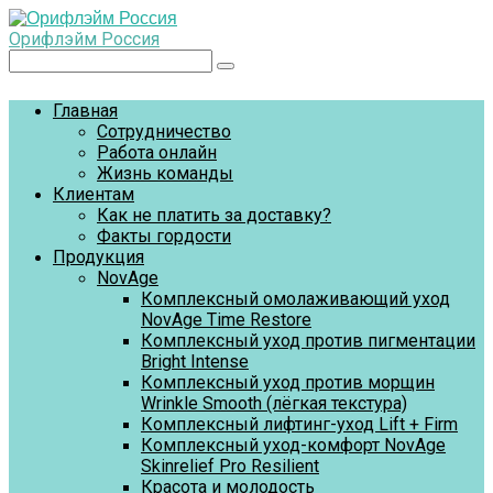
Перейти
к
Орифлэйм Россия
контенту
Поиск:
Главная
Сотрудничество
Работа онлайн
Жизнь команды
Клиентам
Как не платить за доставку?
Факты гордости
Продукция
NovAge
Комплексный омолаживающий уход
NovAge Time Restore
Комплексный уход против пигментации
Bright Intense
Комплексный уход против морщин
Wrinkle Smooth (лёгкая текстура)
Комплексный лифтинг-уход Lift + Firm
Комплексный уход-комфорт NovAge
Skinrelief Pro Resilient
Красота и молодость