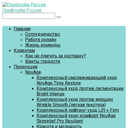
Перейти
к
Орифлэйм Россия
контенту
Поиск:
Главная
Сотрудничество
Работа онлайн
Жизнь команды
Клиентам
Как не платить за доставку?
Факты гордости
Продукция
NovAge
Комплексный омолаживающий уход
NovAge Time Restore
Комплексный уход против пигментации
Bright Intense
Комплексный уход против морщин
Wrinkle Smooth (лёгкая текстура)
Комплексный лифтинг-уход Lift + Firm
Комплексный уход-комфорт NovAge
Skinrelief Pro Resilient
Красота и молодость