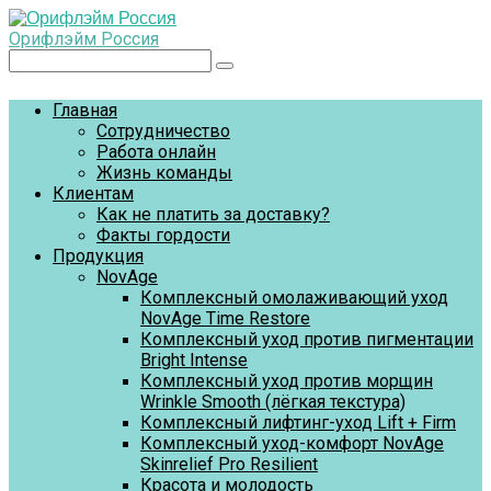
Перейти
к
Орифлэйм Россия
контенту
Поиск:
Главная
Сотрудничество
Работа онлайн
Жизнь команды
Клиентам
Как не платить за доставку?
Факты гордости
Продукция
NovAge
Комплексный омолаживающий уход
NovAge Time Restore
Комплексный уход против пигментации
Bright Intense
Комплексный уход против морщин
Wrinkle Smooth (лёгкая текстура)
Комплексный лифтинг-уход Lift + Firm
Комплексный уход-комфорт NovAge
Skinrelief Pro Resilient
Красота и молодость