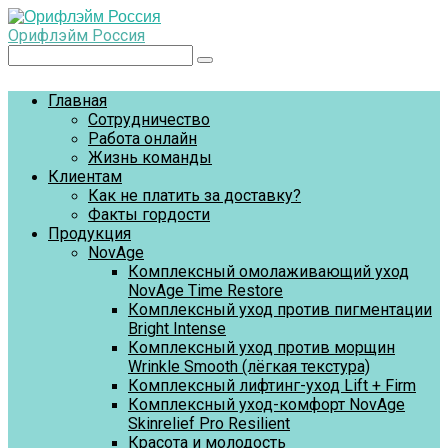
Перейти
к
Орифлэйм Россия
контенту
Поиск:
Главная
Сотрудничество
Работа онлайн
Жизнь команды
Клиентам
Как не платить за доставку?
Факты гордости
Продукция
NovAge
Комплексный омолаживающий уход
NovAge Time Restore
Комплексный уход против пигментации
Bright Intense
Комплексный уход против морщин
Wrinkle Smooth (лёгкая текстура)
Комплексный лифтинг-уход Lift + Firm
Комплексный уход-комфорт NovAge
Skinrelief Pro Resilient
Красота и молодость