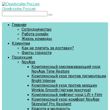
Перейти
к
Орифлэйм Россия
контенту
Поиск:
Главная
Сотрудничество
Работа онлайн
Жизнь команды
Клиентам
Как не платить за доставку?
Факты гордости
Продукция
NovAge
Комплексный омолаживающий уход
NovAge Time Restore
Комплексный уход против пигментации
Bright Intense
Комплексный уход против морщин
Wrinkle Smooth (лёгкая текстура)
Комплексный лифтинг-уход Lift + Firm
Комплексный уход-комфорт NovAge
Skinrelief Pro Resilient
Красота и молодость